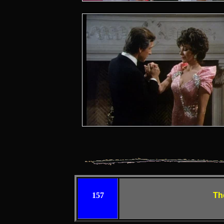
157
Th