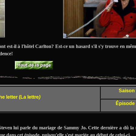
nt est-il à l'hôtel Carlton? Est-ce un hasard s'il s'y trouve en m
dence!
Saison
he letter (La lettre
)
Épisode
 Steven lui parle du mariage de Sammy Jo. Cette dernière a dû la
e dans cet épisode, puisqu'elle s'est mariée au début de celui-ci.