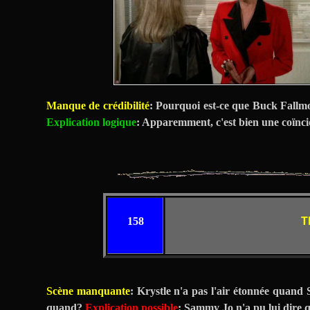
Manque de crédibilité
: Pourquoi est-ce que Buck Fallmo
Explication logique
: Apparemment, c'est bien une coïnci
158
T
Scène manquante
: Krystle n'a pas l'air étonnée quand
quand?
Explication possible
: Sammy Jo n'a pu lui dire qu