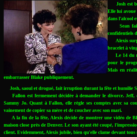
Josh est b
Elle lui avoue
dans l'alcool e
Sean fait ch
confidentiels 
Alexis surpren
bracelet à vin
Le 14 du mois
pour le prog
Mais en réali
embarrasser Blake publiquement.
Josh, saoul et drogué, fait irruption durant la fête et humilie
Fallon est fermement décidée à demander le divorce. Jeff, d
Sammy Jo. Quant à Fallon, elle règle ses comptes avec sa cousi
vainement de copier sa mère et de coucher avec son mari.
A la fin de la fête, Alexis décide de montrer une vidéo de Bla
maison close près de Denver. Le son ayant été coupé, l'impression
client. Evidemment, Alexis jubile, bien qu'elle clame devant tous