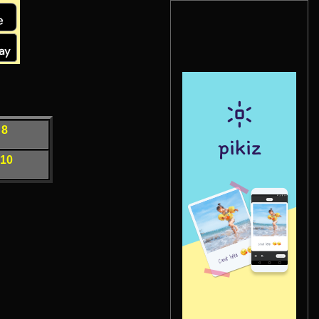
 8
 10