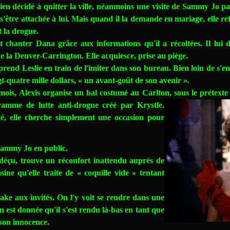
ien décidé à quitter la ville, néanmoins une visite de Sammy Jo par
 s'être attachée à lui. Mais quand il la demande en mariage, elle re
t la drogue.
anter Dana grâce aux informations qu'il a récoltées. Il lui d
de la Denver-Carrington. Elle acquiesce, prise au piège.
d Leslie en train de l'imiter dans son bureau. Bien loin de s'en o
gt-quatre mille dollars, « un avant-goût de son avenir ».
, Alexis organise un bal costumé au Carlton, sous le prétexte f
ramme de lutte anti-drogue créé par Krystle.
té, elle cherche simplement une occasion pour
 Sammy Jo en public.
éçu, trouve un réconfort inattendu auprès de
ne qu'elle traite de « coquille vide » tentant
ke aux invités. On l'y voit se rendre dans une
 est donnée qu'il s'est rendu là-bas en tant que
 son innocence.