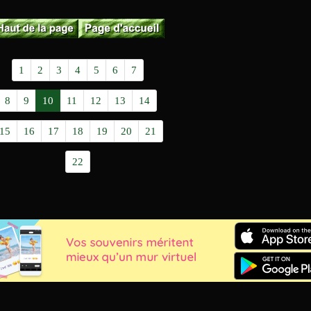
1
2
3
4
5
6
7
8
9
10
11
12
13
14
15
16
17
18
19
20
21
22