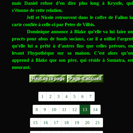
mais Daniel refuse d’en dire plus long à Krystle, qui
s’étonne de cette relation.
Jeff et Nicole retrouvent dans le coffre de Fallon la
carte confiée à celle-ci par Peter de Vilbis.
Dominique annonce à Blake qu’elle va lui faire un
procès pour abus de fonds sociaux, car il a utilisé l’argent
qu’elle lui a prêté à d’autres fins que celles prévues, en
levant l’hypothèque sur sa maison. C’est alors qu’on
apprend à Blake que son père, qui réside à Sumatra, est
mourant.
1
2
3
4
5
6
7
8
9
10
11
12
13
14
15
16
17
18
19
20
21